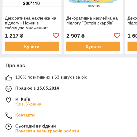
Декоративна наклейка на
Декоративна наклейка на
Деко
підлогу «Ножки з
підлогу "Острів скарбів"
підл
таблицею множення»
1 217
2 907
1 6
₴
₴
Купити
Купити
Про нас
100% позитивних з 63 відгуків за рік
Працює з 15.05.2014
м. Київ
Київ, Україна
Контакти
Сьогодні вихідний
Показати весь графік роботи