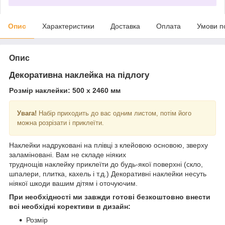
Опис
Характеристики
Доставка
Оплата
Умови п
Опис
Декоративна наклейка на підлогу
Розмір наклейки: 500 х 2460 мм
Увага!
Набір приходить до вас одним листом, потім його
можна розрізати і приклеїти.
Наклейки надруковані на плівці з клейовою основою, зверху
заламіновані. Вам не складе ніяких
труднощів наклейку приклеїти до будь-якої поверхні (скло,
шпалери, плитка, кахель і т.д.) Декоративні наклейки несуть
ніякої шкоди вашим дітям і оточуючим.
При необхідності ми завжди готові безкоштовно внести
всі необхідні корективи в дизайн:
Розмір