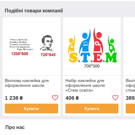
Подібні товари компанії
Вінілова наклейка для
Набір наклейок для
Віні
оформлення школи
оформлення школи
офо
«Стем освіта»
стін
все 
1 238
406
389
₴
₴
Купити
Купити
Про нас