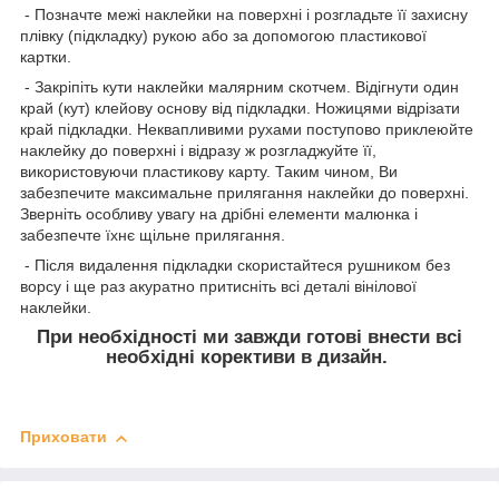
- Позначте межі наклейки на поверхні і розгладьте її захисну
плівку (підкладку) рукою або за допомогою пластикової
картки.
- Закріпіть кути наклейки малярним скотчем. Відігнути один
край (кут) клейову основу від підкладки. Ножицями відрізати
край підкладки. Неквапливими рухами поступово приклеюйте
наклейку до поверхні і відразу ж розгладжуйте її,
використовуючи пластикову карту. Таким чином, Ви
забезпечите максимальне прилягання наклейки до поверхні.
Зверніть особливу увагу на дрібні елементи малюнка і
забезпечте їхнє щільне прилягання.
- Після видалення підкладки скористайтеся рушником без
ворсу і ще раз акуратно притисніть всі деталі вінілової
наклейки.
При необхідності ми завжди готові внести всі
необхідні корективи в дизайн.
Приховати