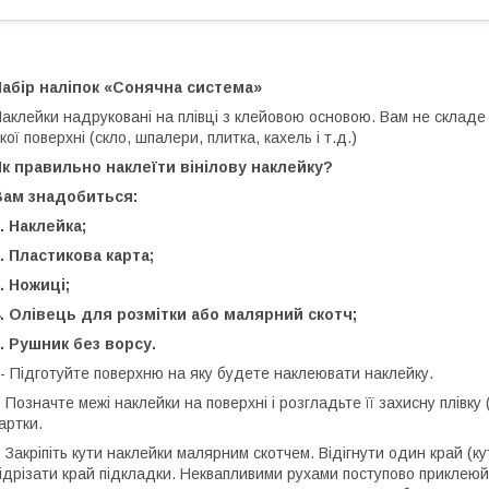
абір наліпок «Сонячна система»
аклейки надруковані на плівці з клейовою основою. Вам не складе
кої поверхні (скло, шпалери, плитка, кахель і т.д.)
к правильно наклеїти вінілову наклейку?
Вам знадобиться:
. Наклейка;
. Пластикова карта;
. Ножиці;
. Олівець для розмітки або малярний скотч;
. Рушник без ворсу.
 Підготуйте поверхню на яку будете наклеювати наклейку.
 Позначте межі наклейки на поверхні і розгладьте її захисну плівк
артки.
 Закріпіть кути наклейки малярним скотчем. Відігнути один край (к
ідрізати край підкладки. Неквапливими рухами поступово приклеюй