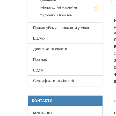
Інформаційні Наклейки
Футболки з принтом
Н
Приєднуйсь до спільноти у Viber
Н
я
Відгуки
Я
Доставка та оплата
1
Про нас
2
3
Відео
4
Сертифікати та ліцензії
5
-
-
к
КОНТАКТИ
-
в