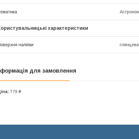
ематика
Астроном
Користувальницькі характеристики
оверхня наліпки
глянцева
нформація для замовлення
іна:
779 ₴