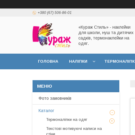
+380 (67) 506-86-01
«Кураж Стиль» - наклейки
для школи, нуш та дитячих
садків, термонаклейки на
одяг.
ГОЛОВНА
НАЛІПКИ
ТЕРМОНАЛІПК
Фото замовників
Каталог
Термоналіпки на одяг
Текстові мотивуючі написи на
стіни