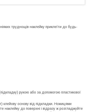
 ніяких труднощів наклейку приклеїти до будь-
у (підкладку) рукою або за допомогою пластикової
ут) клейову основу від підкладки. Ножицями
те наклейку до поверхні і відразу ж розгладжуйте