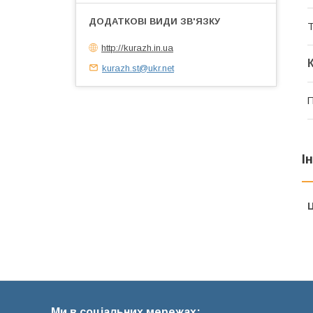
Т
http://kurazh.in.ua
kurazh.st@ukr.net
П
І
Ц
Ми в соціальних мережах: