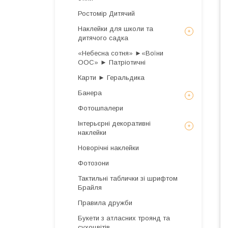
Ростомір Дитячий
Наклейки для школи та
дитячого садка
«Небесна сотня» ►«Воїни
ООС» ► Патріотичні
Карти ► Геральдика
Банера
Фотошпалери
Інтерьєрні декоративні
наклейки
Новорічні наклейки
Фотозони
Тактильні таблички зі шрифтом
Брайля
Правила дружби
Букети з атласних троянд та
сухоцвітів