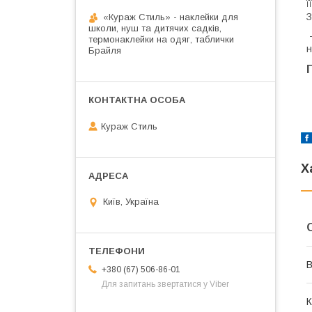
ї
З
«Кураж Стиль» - наклейки для
школи, нуш та дитячих садків,
-
термонаклейки на одяг, таблички
н
Брайля
Кураж Стиль
Х
Київ, Україна
В
+380 (67) 506-86-01
Для запитань звертатися у Viber
К