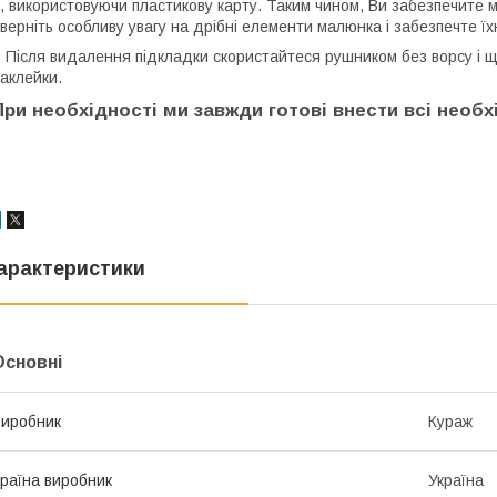
ї, використовуючи пластикову карту. Таким чином, Ви забезпечите 
верніть особливу увагу на дрібні елементи малюнка і забезпечте ї
 Після видалення підкладки скористайтеся рушником без ворсу і ще 
аклейки.
При необхідності ми завжди готові внести всі необхі
арактеристики
Основні
иробник
Кураж
раїна виробник
Україна