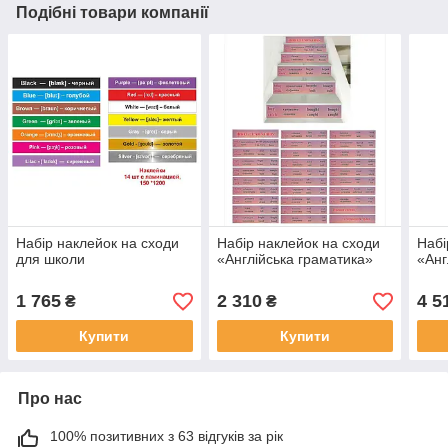
Подібні товари компанії
Набір наклейок на сходи
Набір наклейок на сходи
Набі
для школи
«Англійська граматика»
«Анг
1 765
2 310
4 5
₴
₴
Купити
Купити
Про нас
100% позитивних з 63 відгуків за рік