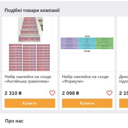
Подібні товари компанії
Набір наклейок на сходи
Набір наклейок на сходи
Деко
«Англійська граматика»
«Формули»
підл
2 310
2 098
2 1
₴
₴
Купити
Купити
Про нас