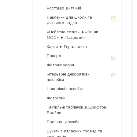
Ростомір Дитячий
Наклейки для школи та
дитячого садка
«Небесна сотня» ►«Воїни
ООС» ► Патріотичні
Карти ► Геральдика
Банера
Фотошпалери
Інтерьєрні декоративні
наклейки
Новорічні наклейки
Фотозони
Тактильні таблички зі шрифтом
Брайля
Правила дружби
Букети з атласних троянд та
сухоцвітів