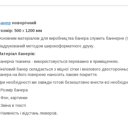
Банер
новорічний
озмір: 500
х
1200 мм
сновним матеріалом для виробництва банера служить баннерне (т
адрукований методом широкоформатного друку.
атеріал банерів:
анерна тканина - використовується переважно в приміщеннях.
ініловий банер складається з міцної сітки і вінілового двостороннь
анера на його поверхню наносять лакове покриття.
ри необхідності ми завжди готові безкоштовно внести всі необхідн
 Розмір банера
 Фон, картинки
 Зміна в тексті
 Наявність і відстань люверсів.