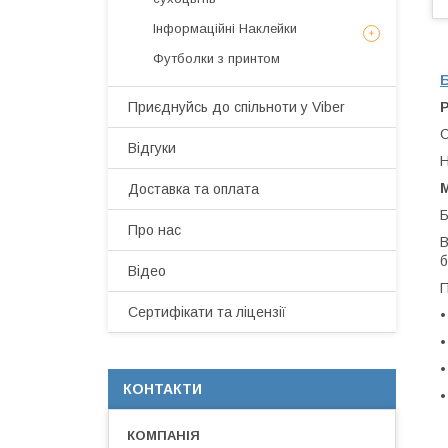
Інформаційні Наклейки
Футболки з принтом
Приєднуйсь до спільноти у Viber
Р
О
Відгуки
Н
М
Доставка та оплата
Б
Про нас
В
б
Відео
П
Сертифікати та ліцензії
•
•
•
КОНТАКТИ
•