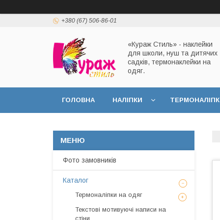
+380 (67) 506-86-01
«Кураж Стиль» - наклейки
для школи, нуш та дитячих
садків, термонаклейки на
одяг.
ГОЛОВНА
НАЛІПКИ
ТЕРМОНАЛІПК
Фото замовників
Каталог
Термоналіпки на одяг
Текстові мотивуючі написи на
стіни