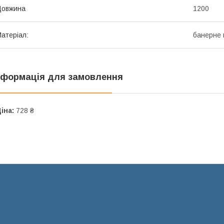
Довжина
1200
атеріал:
банерне 
нформація для замовлення
іна:
728 ₴