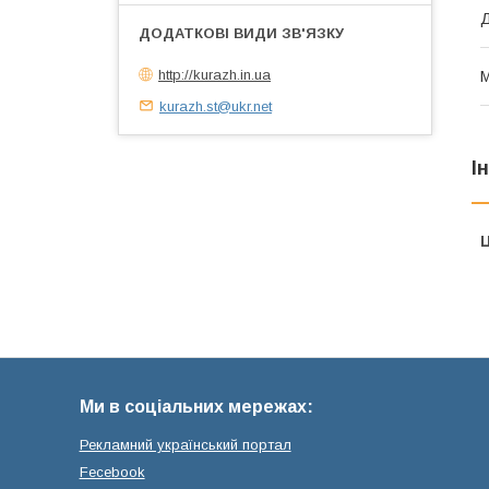
http://kurazh.in.ua
М
kurazh.st@ukr.net
І
Ц
Ми в соціальних мережах:
Рекламний український портал
Fecebook