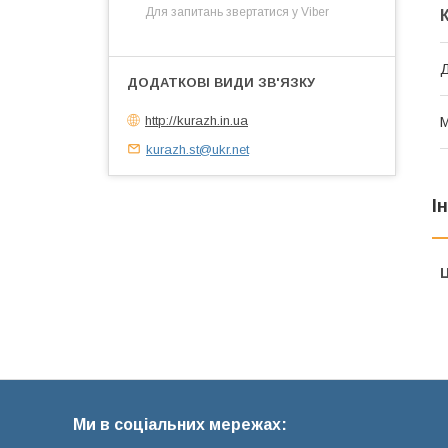
Для запитань звертатися у Viber
http://kurazh.in.ua
М
kurazh.st@ukr.net
І
Ц
Ми в соціальних мережах: