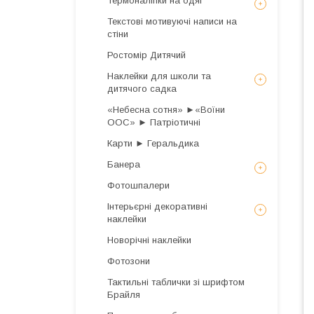
Термоналіпки на одяг
Текстові мотивуючі написи на
стіни
Ростомір Дитячий
Наклейки для школи та
дитячого садка
«Небесна сотня» ►«Воїни
ООС» ► Патріотичні
Карти ► Геральдика
Банера
Фотошпалери
Інтерьєрні декоративні
наклейки
Новорічні наклейки
Фотозони
Тактильні таблички зі шрифтом
Брайля