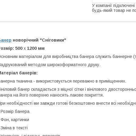
У компанії підключені
будь-який товар не п
Банер
новорічний "Сніговики"
озмір: 500
х
1200 мм
сновним матеріалом для виробництва банера служить баннерне (т
адрукований методом широкоформатного друку.
атеріал банерів:
анерна тканина - використовується переважно в приміщеннях.
ініловий банер складається з міцної сітки і вінілового двостороннь
анера на його поверхню наносять лакове покриття.
ри необхідності ми завжди готові безкоштовно внести всі необхідн
 Розмір банера
 Фон, картинки
 Зміна в тексті