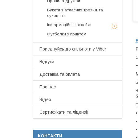
Правила дружби
Букети з атласних троянд та
сухоцвітів
Інформаційні Наклейки
Футболки з принтом
Приєднуйсь до спільноти у Viber
Р
О
Відгуки
Н
М
Доставка та оплата
Б
Про нас
В
б
Відео
П
Сертифікати та ліцензії
•
•
•
КОНТАКТИ