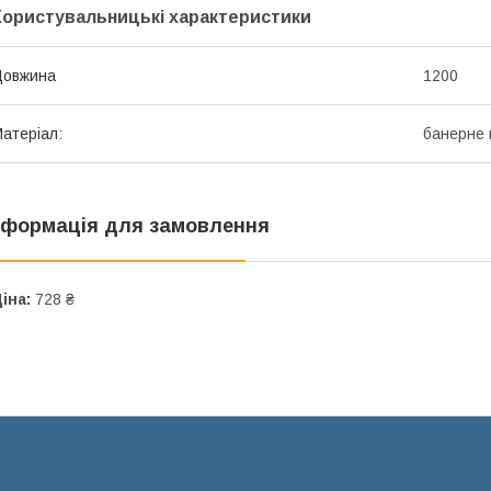
Користувальницькі характеристики
Довжина
1200
атеріал:
банерне 
нформація для замовлення
іна:
728 ₴