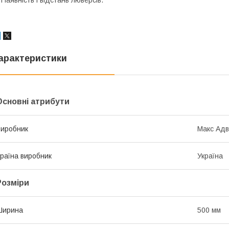
 Наявність і відстань люверсів.
арактеристики
Основні атрибути
иробник
Макс Адв
раїна виробник
Україна
Розміри
Ширина
500 мм