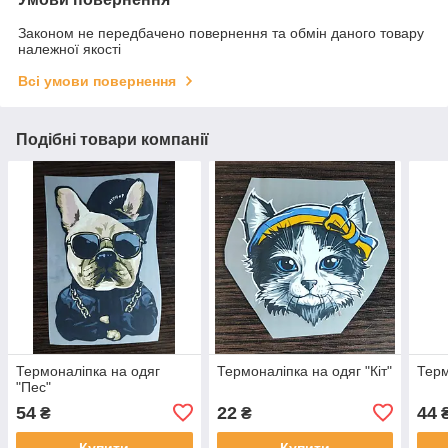
Законом не передбачено повернення та обмін даного товару
належної якості
Всі умови повернення
Подібні товари компанії
Термоналіпка на одяг
Термоналіпка на одяг "Кіт"
Терм
"Пес"
54
22
44
₴
₴
Купити
Купити