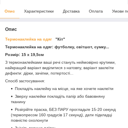
Опис
Характеристики
Доставка
Оплата
Умови п
Опис
Термонаклейка на одяг
"Кіт"
Термонаклейка на одяг: футболку, світшот, сумку...
Розмір: 15 х 19,5см
З термонаклейками ваші речі стануть неймовірно крутими,
найкращий варіант виділитися з натовпу, варіант заклеїти
дефекти: дірки, зачіпки, потертості...
Спосіб застосування:
Покладіть наклейку на місце, на яке хочете наклеїти
Зверху наклейки покладіть папір або бавовняну
тканину
Розігрійте праска, БЕЗ ПАРУ прогладьте 15-20 секунд
(термопресом 160 градусів 17 секунд), дати підкладці
повністю охолонути
Зніміть верхню плівку