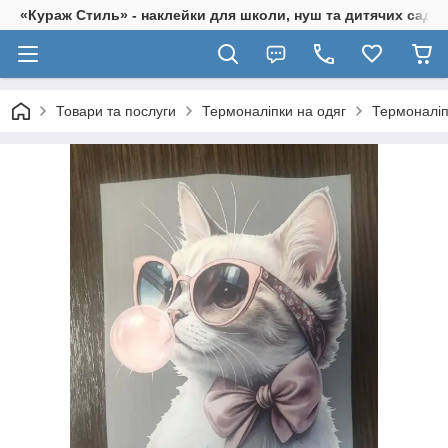
«Кураж Стиль» - наклейки для школи, нуш та дитячих садків
Товари та послуги
Термоналіпки на одяг
Термоналіпк