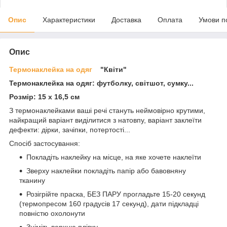
Опис
Характеристики
Доставка
Оплата
Умови п
Опис
Термонаклейка на одяг
"Квіти"
Термонаклейка на одяг: футболку, світшот, сумку...
Розмір: 15 х 16,5 см
З термонаклейками ваші речі стануть неймовірно крутими,
найкращий варіант виділитися з натовпу, варіант заклеїти
дефекти: дірки, зачіпки, потертості...
Спосіб застосування:
Покладіть наклейку на місце, на яке хочете наклеїти
Зверху наклейки покладіть папір або бавовняну
тканину
Розігрійте праска, БЕЗ ПАРУ прогладьте 15-20 секунд
(термопресом 160 градусів 17 секунд), дати підкладці
повністю охолонути
Зніміть верхню плівку