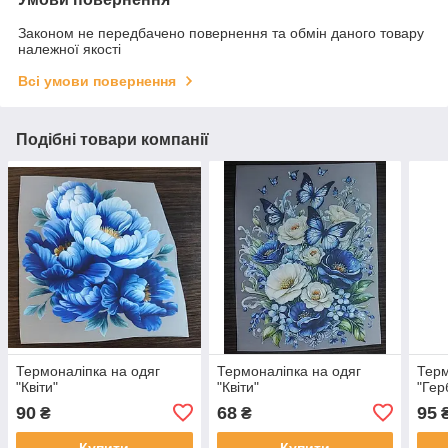
Законом не передбачено повернення та обмін даного товару
належної якості
Всі умови повернення
Подібні товари компанії
Термоналіпка на одяг
Термоналіпка на одяг
Терм
"Квіти"
"Квіти"
"Гер
90
68
95
₴
₴
Купити
Купити