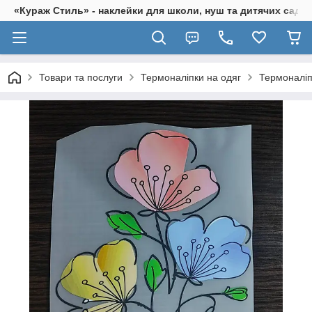
«Кураж Стиль» - наклейки для школи, нуш та дитячих садків
Товари та послуги
Термоналіпки на одяг
Термоналіпк