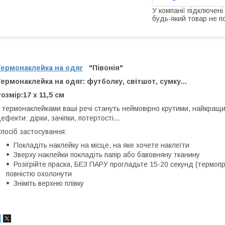
У компанії підключені
будь-який товар не п
Термонаклейка на одяг
"Півонія"
ермонаклейка на одяг: футболку, світшот, сумку...
озмір:17 х 11,5 см
 термонаклейками ваші речі стануть неймовірно крутими, найкращий
ефекти: дірки, зачіпки, потертості...
посіб застосування:
Покладіть наклейку на місце, на яке хочете наклеїти
Зверху наклейки покладіть папір або бавовняну тканину
Розігрійте праска, БЕЗ ПАРУ прогладьте 15-20 секунд (термопр
повністю охолонути
Зніміть верхню плівку