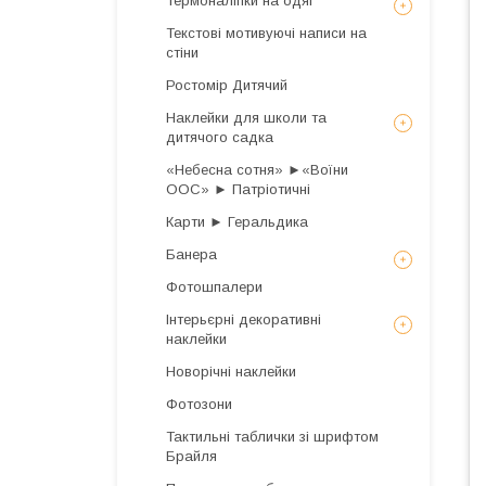
Термоналіпки на одяг
Текстові мотивуючі написи на
стіни
Ростомір Дитячий
Наклейки для школи та
дитячого садка
«Небесна сотня» ►«Воїни
ООС» ► Патріотичні
Карти ► Геральдика
Банера
Фотошпалери
Інтерьєрні декоративні
наклейки
Новорічні наклейки
Фотозони
Тактильні таблички зі шрифтом
Брайля