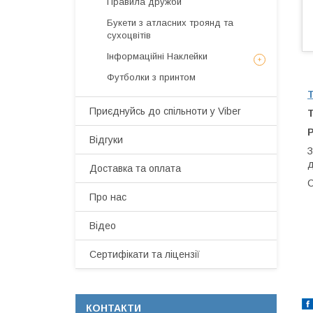
Правила дружби
Букети з атласних троянд та
сухоцвітів
Інформаційні Наклейки
Футболки з принтом
Приєднуйсь до спільноти у Viber
Т
Р
Відгуки
З
д
Доставка та оплата
С
Про нас
Відео
Сертифікати та ліцензії
КОНТАКТИ