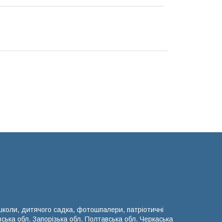
 школи, дитячого садка, фотошпалери, патріотичні
вська обл. Запорізька обл. Полтавська обл. Черкаська