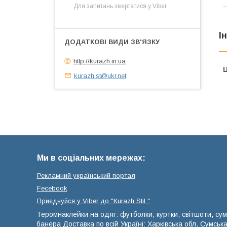
Для запитань звертатися у Viber
І
http://kurazh.in.ua
Ц
kurazh.st@ukr.net
Ми в соціальних мережах:
Рекламний український портал
Fecebook
Приєднуйся у Viber до ⁨"Kurazh Stil "
Теромнаклейки на одяг: футболки, куртки, світшоти, сум
банера Доставка по всій Україні: Харківська обл. Сумськ