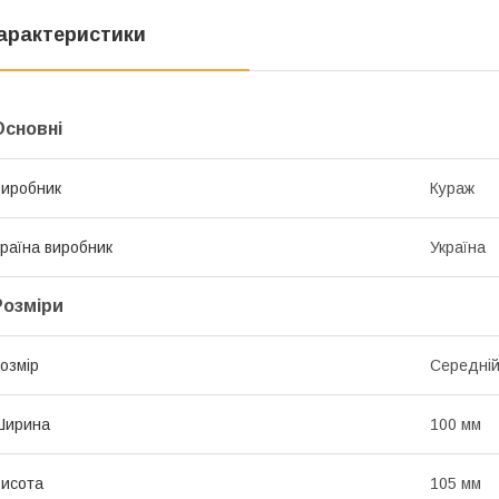
арактеристики
Основні
иробник
Кураж
раїна виробник
Україна
Розміри
озмір
Середні
Ширина
100 мм
исота
105 мм