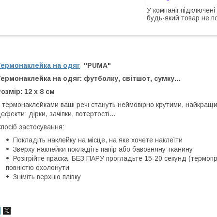
У компанії підключені
будь-який товар не п
Термонаклейка на одяг
"PUMA"
ермонаклейка на одяг: футболку, світшот, сумку...
озмір: 12 х 8 см
 термонаклейками ваші речі стануть неймовірно крутими, найкращий
ефекти: дірки, зачіпки, потертості...
посіб застосування:
Покладіть наклейку на місце, на яке хочете наклеїти
Зверху наклейки покладіть папір або бавовняну тканину
Розігрійте праска, БЕЗ ПАРУ прогладьте 15-20 секунд (термопр
повністю охолонути
Зніміть верхню плівку