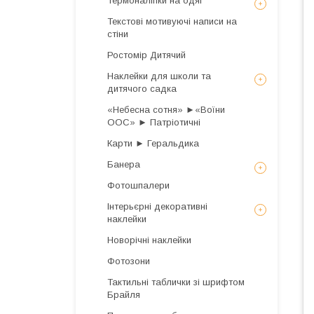
Термоналіпки на одяг
Текстові мотивуючі написи на
стіни
Ростомір Дитячий
Наклейки для школи та
дитячого садка
«Небесна сотня» ►«Воїни
ООС» ► Патріотичні
Карти ► Геральдика
Банера
Фотошпалери
Інтерьєрні декоративні
наклейки
Новорічні наклейки
Фотозони
Тактильні таблички зі шрифтом
Брайля