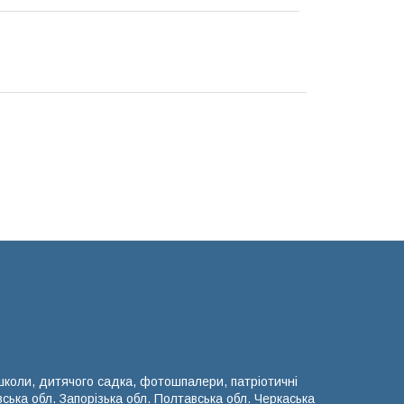
 школи, дитячого садка, фотошпалери, патріотичні
вська обл. Запорізька обл. Полтавська обл. Черкаська