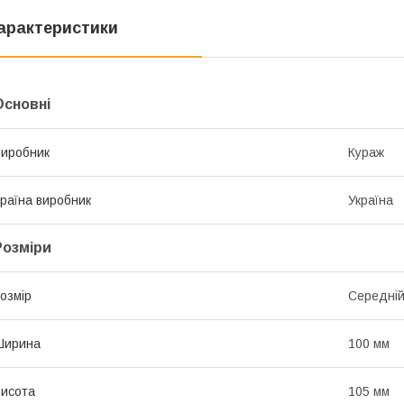
арактеристики
Основні
иробник
Кураж
раїна виробник
Україна
Розміри
озмір
Середні
Ширина
100 мм
исота
105 мм