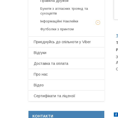
Правила дружби
Букети з атласних троянд та
сухоцвітів
Інформаційні Наклейки
Футболки з принтом
Приєднуйсь до спільноти у Viber
Т
Р
Відгуки
З
д
Доставка та оплата
С
Про нас
Відео
Сертифікати та ліцензії
КОНТАКТИ