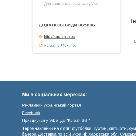
Для запитань звертатися у Viber
І
http://kurazh.in.ua
Ц
kurazh.st@ukr.net
Ми в соціальних мережах:
Рекламний український портал
Fecebook
Приєднуйся у Viber до ⁨"Kurazh Stil "
Теромнаклейки на одяг: футболки, куртки, світшоти, сум
банера Доставка по всій Україні: Харківська обл. Сумськ