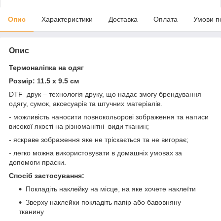
Опис
Характеристики
Доставка
Оплата
Умови п
Опис
Термоналіпка на одяг
Розмір: 11.5 х 9.5 см
DTF друк – технологія друку, що надає змогу брендування
одягу, сумок, аксесуарів та штучних матеріалів.
- можливість наносити повнокольорові зображення та написи
високої якості на різноманітні види тканин;
- яскраве зображення яке не тріскається та не вигорає;
- легко можна використовувати в домашніх умовах за
допомоги праски.
Спосіб застосування:
Покладіть наклейку на місце, на яке хочете наклеїти
Зверху наклейки покладіть папір або бавовняну
тканину