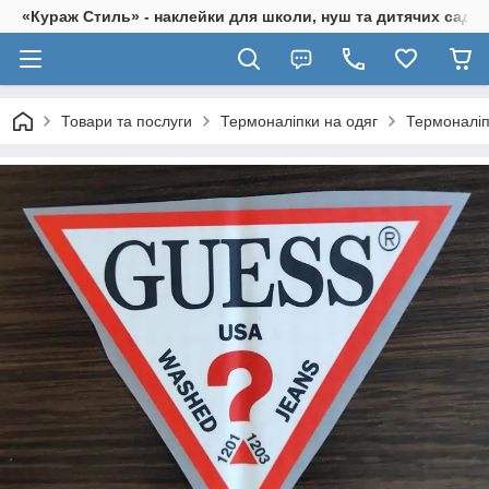
«Кураж Стиль» - наклейки для школи, нуш та дитячих садків
Товари та послуги
Термоналіпки на одяг
Термоналіп