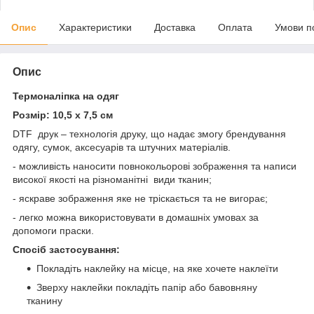
Опис
Характеристики
Доставка
Оплата
Умови п
Опис
Термоналіпка на одяг
Розмір: 10,5 х 7,5 см
DTF друк – технологія друку, що надає змогу брендування
одягу, сумок, аксесуарів та штучних матеріалів.
- можливість наносити повнокольорові зображення та написи
високої якості на різноманітні види тканин;
- яскраве зображення яке не тріскається та не вигорає;
- легко можна використовувати в домашніх умовах за
допомоги праски.
Спосіб застосування:
Покладіть наклейку на місце, на яке хочете наклеїти
Зверху наклейки покладіть папір або бавовняну
тканину