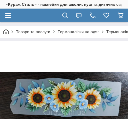
«Кураж Стиль» - наклейки для школи, нуш та дитячих садків
Товари та послуги
Термоналіпки на одяг
Термоналіп