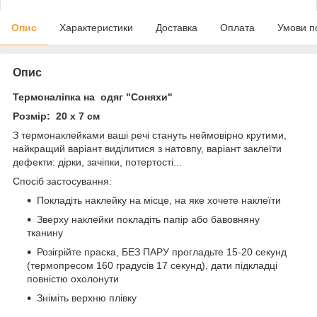
Опис
Характеристики
Доставка
Оплата
Умови п
Опис
Термоналіпка на одяг "Соняхи"
Розмір: 20 х 7 см
З термонаклейками ваші речі стануть неймовірно крутими,
найкращий варіант виділитися з натовпу, варіант заклеїти
дефекти: дірки, зачіпки, потертості...
Спосіб застосування:
Покладіть наклейку на місце, на яке хочете наклеїти
Зверху наклейки покладіть папір або бавовняну
тканину
Розігрійте праска, БЕЗ ПАРУ прогладьте 15-20 секунд
(термопресом 160 градусів 17 секунд), дати підкладці
повністю охолонути
Зніміть верхню плівку