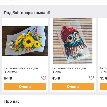
Подібні товари компанії
Термоналіпка на одяг
Термоналіпка на одяг
Терм
"Соняхи"
"Сова"
"Ор
84
45
45
₴
₴
Купити
Купити
Про нас