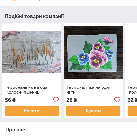
Подібні товари компанії
Термоналіпка на одяг
Термоналіпка на одяг
Терм
"Колоски пшениці"
квіти
"Кол
56
28
62
₴
₴
Купити
Купити
Про нас