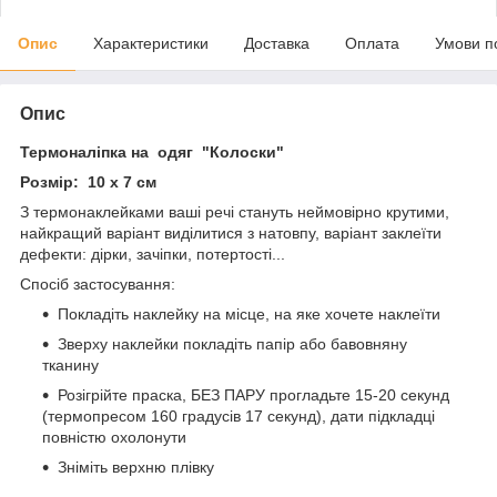
Опис
Характеристики
Доставка
Оплата
Умови п
Опис
Термоналіпка на одяг "Колоски"
Розмір: 10 х 7 см
З термонаклейками ваші речі стануть неймовірно крутими,
найкращий варіант виділитися з натовпу, варіант заклеїти
дефекти: дірки, зачіпки, потертості...
Спосіб застосування:
Покладіть наклейку на місце, на яке хочете наклеїти
Зверху наклейки покладіть папір або бавовняну
тканину
Розігрійте праска, БЕЗ ПАРУ прогладьте 15-20 секунд
(термопресом 160 градусів 17 секунд), дати підкладці
повністю охолонути
Зніміть верхню плівку