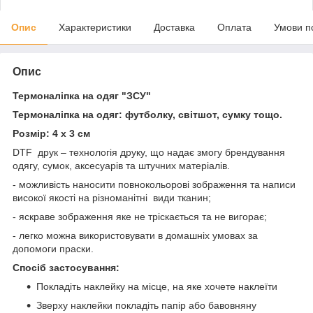
Опис
Характеристики
Доставка
Оплата
Умови п
Опис
Термоналіпка на одяг "ЗСУ"
Термоналіпка на одяг: футболку, світшот, сумку тощо.
Розмір:
4 х 3 см
DTF друк – технологія друку, що надає змогу брендування
одягу, сумок, аксесуарів та штучних матеріалів.
- можливість наносити повнокольорові зображення та написи
високої якості на різноманітні види тканин;
- яскраве зображення яке не тріскається та не вигорає;
- легко можна використовувати в домашніх умовах за
допомоги праски.
Спосіб застосування:
Покладіть наклейку на місце, на яке хочете наклеїти
Зверху наклейки покладіть папір або бавовняну