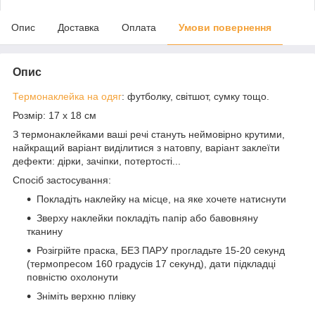
Опис
Доставка
Оплата
Умови повернення
Опис
Термонаклейка на одяг
: футболку, світшот, сумку тощо.
Розмір: 17 х 18 см
З термонаклейками ваші речі стануть неймовірно крутими,
найкращий варіант виділитися з натовпу, варіант заклеїти
дефекти: дірки, зачіпки, потертості...
Спосіб застосування:
Покладіть наклейку на місце, на яке хочете натиснути
Зверху наклейки покладіть папір або бавовняну
тканину
Розігрійте праска, БЕЗ ПАРУ прогладьте 15-20 секунд
(термопресом 160 градусів 17 секунд), дати підкладці
повністю охолонути
Зніміть верхню плівку