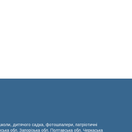
 школи, дитячого садка, фотошпалери, патріотичні
вська обл. Запорізька обл. Полтавська обл. Черкаська