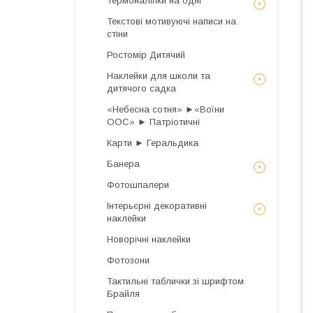
Термоналіпки на одяг
Текстові мотивуючі написи на
стіни
Ростомір Дитячий
Наклейки для школи та
дитячого садка
«Небесна сотня» ►«Воїни
ООС» ► Патріотичні
Карти ► Геральдика
Банера
Фотошпалери
Інтерьєрні декоративні
наклейки
Новорічні наклейки
Фотозони
Тактильні таблички зі шрифтом
Брайля