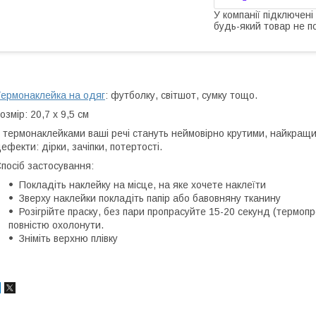
У компанії підключені
будь-який товар не п
ермонаклейка на одяг
: футболку, світшот, сумку тощо.
озмір: 20,7 х 9,5 см
 термонаклейками ваші речі стануть неймовірно крутими, найкращий
ефекти: дірки, зачіпки, потертості.
посіб застосування:
Покладіть наклейку на місце, на яке хочете наклеїти
Зверху наклейки покладіть папір або бавовняну тканину
Розігрійте праску, без пари пропрасуйте 15-20 секунд (термопр
повністю охолонути.
Зніміть верхню плівку