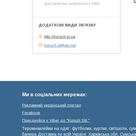
Ц
Для запитань звертатися у Viber
http://kurazh.in.ua
kurazh.st@ukr.net
Ми в соціальних мережах:
Рекламний український портал
Fecebook
Приєднуйся у Viber до ⁨"Kurazh Stil "
Теромнаклейки на одяг: футболки, куртки, світшоти, сум
банера Доставка по всій Україні: Харківська обл. Сумськ