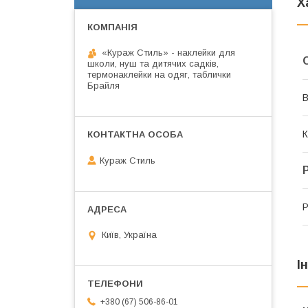
Х
«Кураж Стиль» - наклейки для
школи, нуш та дитячих садків,
термонаклейки на одяг, таблички
Брайля
В
К
Кураж Стиль
Р
Київ, Україна
І
+380 (67) 506-86-01