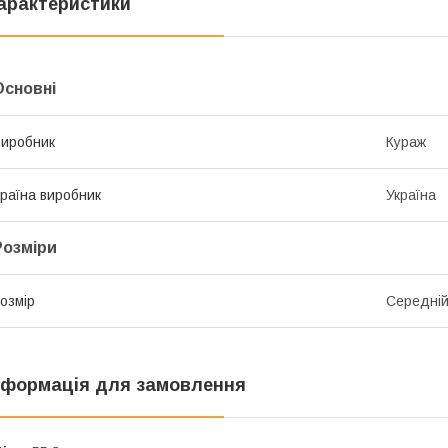
арактеристики
Основні
иробник
Кураж
раїна виробник
Україна
Розміри
озмір
Середні
нформація для замовлення