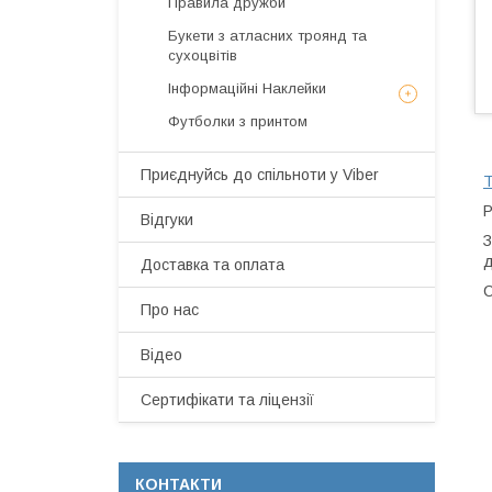
Правила дружби
Букети з атласних троянд та
сухоцвітів
Інформаційні Наклейки
Футболки з принтом
Приєднуйсь до спільноти у Viber
Т
Р
Відгуки
З
д
Доставка та оплата
С
Про нас
Відео
Сертифікати та ліцензії
КОНТАКТИ