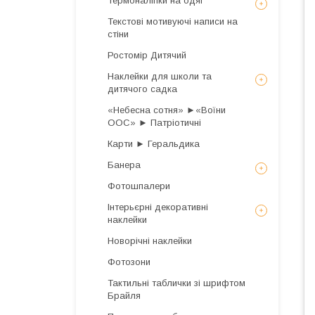
Термоналіпки на одяг
Текстові мотивуючі написи на
стіни
Ростомір Дитячий
Наклейки для школи та
дитячого садка
«Небесна сотня» ►«Воїни
ООС» ► Патріотичні
Карти ► Геральдика
Банера
Фотошпалери
Інтерьєрні декоративні
наклейки
Новорічні наклейки
Фотозони
Тактильні таблички зі шрифтом
Брайля