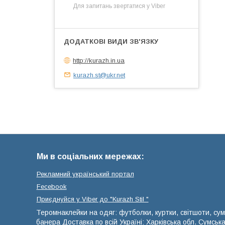
Для запитань звертатися у Viber
http://kurazh.in.ua
kurazh.st@ukr.net
Ми в соціальних мережах:
Рекламний український портал
Fecebook
Приєднуйся у Viber до ⁨"Kurazh Stil "
Теромнаклейки на одяг: футболки, куртки, світшоти, сум
банера Доставка по всій Україні: Харківська обл. Сумськ