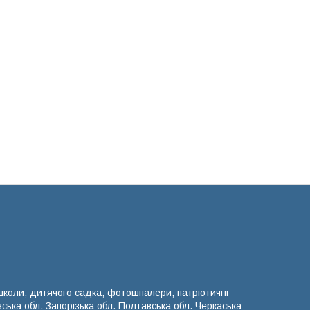
 школи, дитячого садка, фотошпалери, патріотичні
вська обл. Запорізька обл. Полтавська обл. Черкаська