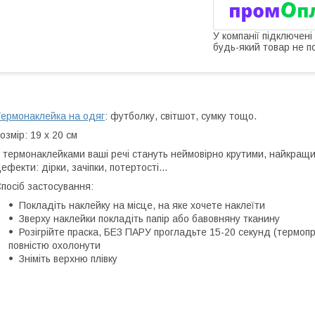
У компанії підключені
будь-який товар не п
ермонаклейка на одяг
: футболку, світшот, сумку тощо.
озмір: 19 х 20 см
 термонаклейками ваші речі стануть неймовірно крутими, найкращий
ефекти: дірки, зачіпки, потертості...
посіб застосування:
Покладіть наклейку на місце, на яке хочете наклеїти
Зверху наклейки покладіть папір або бавовняну тканину
Розігрійте праска, БЕЗ ПАРУ прогладьте 15-20 секунд (термопр
повністю охолонути
Зніміть верхню плівку