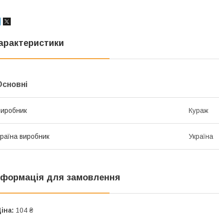
арактеристики
Основні
иробник
Кураж
раїна виробник
Україна
нформація для замовлення
іна:
104 ₴