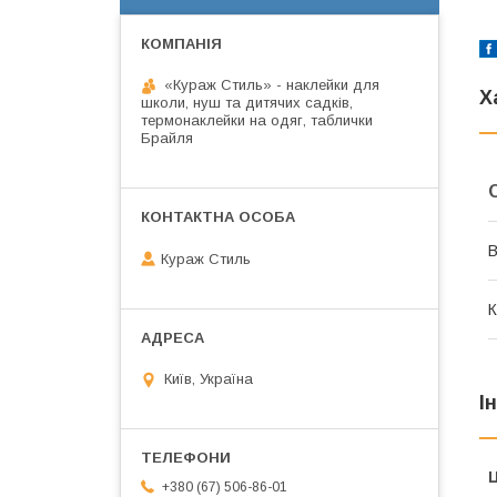
«Кураж Стиль» - наклейки для
Х
школи, нуш та дитячих садків,
термонаклейки на одяг, таблички
Брайля
В
Кураж Стиль
К
Київ, Україна
І
Ц
+380 (67) 506-86-01