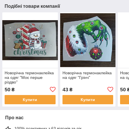
Подібні товари компанії
Новорічна термонаклейка
Новорічна термонаклейка
Ново
на одяг "Моє перше
на одяг "Грінч"
на о
різдво"
50
43
50
₴
₴
Купити
Купити
Про нас
100% позитивних з 63 відгуків за рік