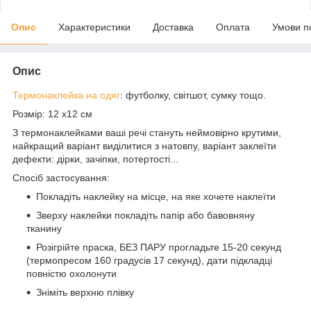
Опис
Характеристики
Доставка
Оплата
Умови п
Опис
Термонаклейка на одяг
: футболку, світшот, сумку тощо.
Розмір: 12 х12 см
З термонаклейками ваші речі стануть неймовірно крутими,
найкращий варіант виділитися з натовпу, варіант заклеїти
дефекти: дірки, зачіпки, потертості...
Спосіб застосування:
Покладіть наклейку на місце, на яке хочете наклеїти
Зверху наклейки покладіть папір або бавовняну
тканину
Розігрійте праска, БЕЗ ПАРУ прогладьте 15-20 секунд
(термопресом 160 градусів 17 секунд), дати підкладці
повністю охолонути
Зніміть верхню плівку