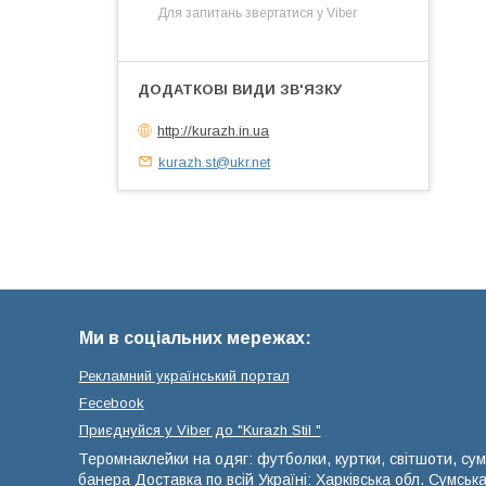
Для запитань звертатися у Viber
http://kurazh.in.ua
kurazh.st@ukr.net
Ми в соціальних мережах:
Рекламний український портал
Fecebook
Приєднуйся у Viber до ⁨"Kurazh Stil "
Теромнаклейки на одяг: футболки, куртки, світшоти, сум
банера Доставка по всій Україні: Харківська обл. Сумськ