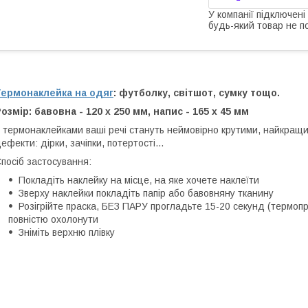
У компанії підключені
будь-який товар не п
Термонаклейка на одяг
: футболку, світшот, сумку тощо.
озмір: бавовна - 120 х 250 мм, напис - 165 х 45 мм
 термонаклейками ваші речі стануть неймовірно крутими, найкращий
ефекти: дірки, зачіпки, потертості...
посіб застосування:
Покладіть наклейку на місце, на яке хочете наклеїти
Зверху наклейки покладіть папір або бавовняну тканину
Розігрійте праска, БЕЗ ПАРУ прогладьте 15-20 секунд (термопр
повністю охолонути
Зніміть верхню плівку