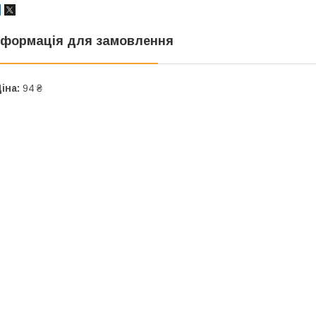
нформація для замовлення
іна:
94 ₴