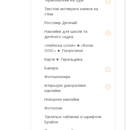
Термоналіпки на одяг
Текстові мотивуючі написи на
стіни
Ростомір Дитячий
Наклейки для школи та
дитячого садка
«Небесна сотня» ►«Воїни
ООС» ► Патріотичні
Карти ► Геральдика
Банера
Фотошпалери
Інтерьєрні декоративні
наклейки
Новорічні наклейки
Фотозони
Тактильні таблички зі шрифтом
Брайля