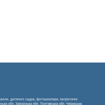
 школи, дитячого садка, фотошпалери, патріотичні
вська обл. Запорізька обл. Полтавська обл. Черкаська