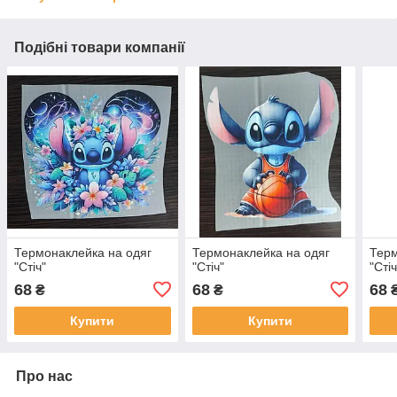
Подібні товари компанії
Термонаклейка на одяг
Термонаклейка на одяг
Терм
"Стіч"
"Стіч"
"Стіч
68
68
68
₴
₴
Купити
Купити
Про нас