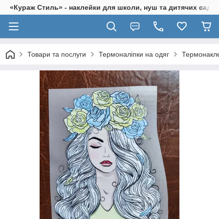
«Кураж Стиль» - наклейки для школи, нуш та дитячих садків
Товари та послуги
Термоналіпки на одяг
Термонакле