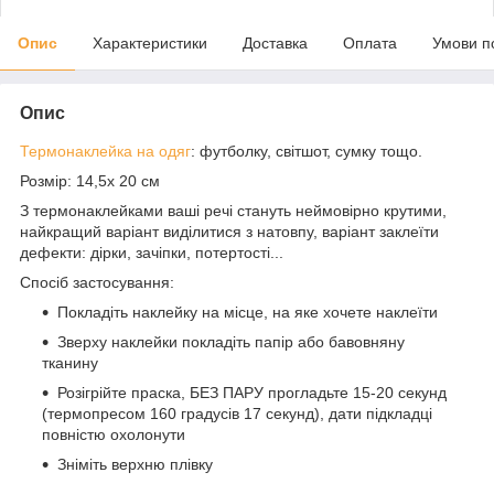
Опис
Характеристики
Доставка
Оплата
Умови п
Опис
Термонаклейка на одяг
: футболку, світшот, сумку тощо.
Розмір: 14,5х 20 см
З термонаклейками ваші речі стануть неймовірно крутими,
найкращий варіант виділитися з натовпу, варіант заклеїти
дефекти: дірки, зачіпки, потертості...
Спосіб застосування:
Покладіть наклейку на місце, на яке хочете наклеїти
Зверху наклейки покладіть папір або бавовняну
тканину
Розігрійте праска, БЕЗ ПАРУ прогладьте 15-20 секунд
(термопресом 160 градусів 17 секунд), дати підкладці
повністю охолонути
Зніміть верхню плівку