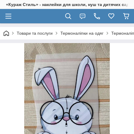
«Кураж Стиль» - наклейки для школи, нуш та дитячих садків
Товари та послуги
Термоналіпки на одяг
Термоналіп