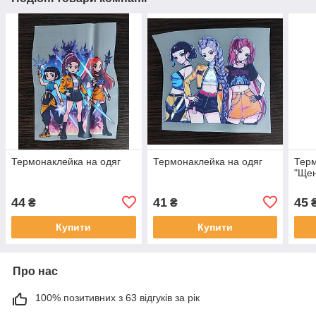
Термонаклейка на одяг
Термонаклейка на одяг
Терм
"Щен
44
41
45
₴
₴
Купити
Купити
Про нас
100% позитивних з 63 відгуків за рік