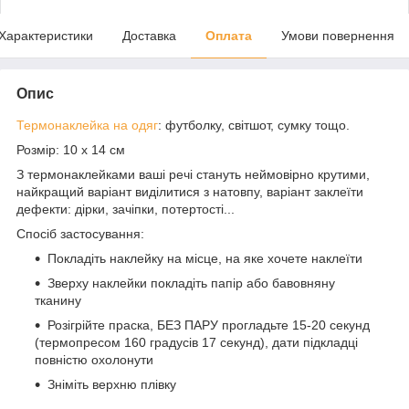
Характеристики
Доставка
Оплата
Умови повернення
Опис
Термонаклейка на одяг
: футболку, світшот, сумку тощо.
Розмір: 10 х 14 см
З термонаклейками ваші речі стануть неймовірно крутими,
найкращий варіант виділитися з натовпу, варіант заклеїти
дефекти: дірки, зачіпки, потертості...
Спосіб застосування:
Покладіть наклейку на місце, на яке хочете наклеїти
Зверху наклейки покладіть папір або бавовняну
тканину
Розігрійте праска, БЕЗ ПАРУ прогладьте 15-20 секунд
(термопресом 160 градусів 17 секунд), дати підкладці
повністю охолонути
Зніміть верхню плівку