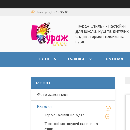
+380 (67) 506-86-01
«Кураж Стиль» - наклейки
для школи, нуш та дитячих
садків, термонаклейки на
одяг.
ГОЛОВНА
НАЛІПКИ
ТЕРМОНАЛІПК
Фото замовників
Каталог
Термоналіпки на одяг
Текстові мотивуючі написи на
стіни