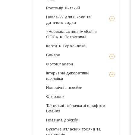
Ростомір Дитячий
Наклейки для школи та
дитячого садка
«Небесна сотня» ►«Воїни
ООС» ► Патріотичні
Карти ► Геральдика
Банера
Фотошпалери
Інтерьєрні декоративні
наклейки
Новорічні наклейки
Фотозони
Тактильні таблички зі шрифтом
Брайля
Правила дружби
Букети з атласних троянд та
сухоцвітів