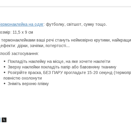
ермонаклейка на одяг
: футболку, світшот, сумку тощо.
озмір: 11,5 х 9 см
 термонаклейками ваші речі стануть неймовірно крутими, найкращий
ефекти: дірки, зачіпки, потертості...
посіб застосування:
Покладіть наклейку на місце, на яке хочете наклеїти
Зверху наклейки покладіть папір або бавовняну тканину
Розігрійте праска, БЕЗ ПАРУ прогладьте 15-20 секунд (термопр
повністю охолонути
Зніміть верхню плівку