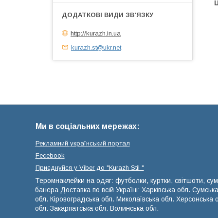
Ц
http://kurazh.in.ua
kurazh.st@ukr.net
Ми в соціальних мережах:
Рекламний український портал
Fecebook
Приєднуйся у Viber до ⁨"Kurazh Stil "
Теромнаклейки на одяг: футболки, куртки, світшоти, сум
банера Доставка по всій Україні: Харківська обл. Сумськ
обл. Кіровоградська обл. Миколаївська обл. Херсонська 
обл. Закарпатська обл. Волинська обл.