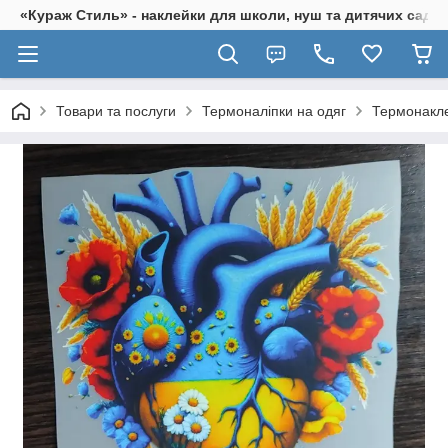
«Кураж Стиль» - наклейки для школи, нуш та дитячих садків
Товари та послуги
Термоналіпки на одяг
Термонакле