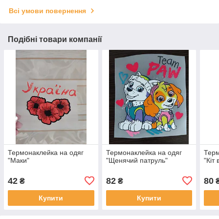
Всі умови повернення
Подібні товари компанії
Термонаклейка на одяг
Термонаклейка на одяг
Терм
"Маки"
"Щенячий патруль"
"Кіт
42
82
80
₴
₴
Купити
Купити