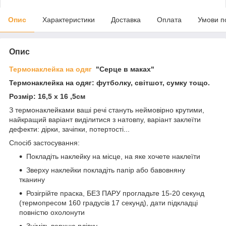
Опис
Характеристики
Доставка
Оплата
Умови п
Опис
Термонаклейка на одяг
"Серце в маках"
Термонаклейка на одяг: футболку, світшот, сумку тощо.
Розмір: 16,5 х 16 ,5см
З термонаклейками ваші речі стануть неймовірно крутими,
найкращий варіант виділитися з натовпу, варіант заклеїти
дефекти: дірки, зачіпки, потертості...
Спосіб застосування:
Покладіть наклейку на місце, на яке хочете наклеїти
Зверху наклейки покладіть папір або бавовняну
тканину
Розігрійте праска, БЕЗ ПАРУ прогладьте 15-20 секунд
(термопресом 160 градусів 17 секунд), дати підкладці
повністю охолонути
Зніміть верхню плівку