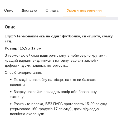
Опис
Доставка
Оплата
Умови повернення
Опис
14px">
Термонаклейка на одяг: футболку, свитшоту, сумку
і тд.
Розмір: 15,5 х 17 см
З термонаклейками ваші речі стануть неймовірно крутими,
кращий варіант виділитися з натовпу, варіант заклеїти
дефекти: дірки, заціпки, потертості...
Спосіб використання:
Покладіть наклейку на місце, на яке ви бажаєте
наклеїти
Зверху наклейки покладіть папір або бавовняну
тканину
Розігрійте праска, БЕЗ ПАРА проголосіть 15-20 секунд
(термоплос 160 градусів 17 секунд), дати підкладку
повністю охолонути