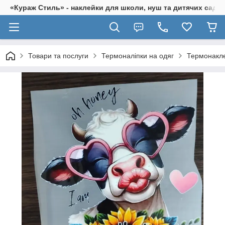
«Кураж Стиль» - наклейки для школи, нуш та дитячих садків
Товари та послуги
Термоналіпки на одяг
Термонакле