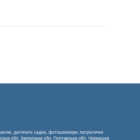
 школи, дитячого садка, фотошпалери, патріотичні
вська обл. Запорізька обл. Полтавська обл. Черкаська