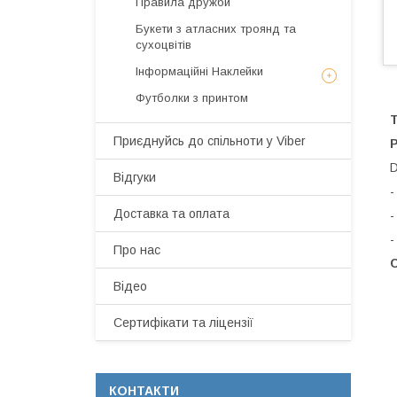
Правила дружби
Букети з атласних троянд та
сухоцвітів
Інформаційні Наклейки
Футболки з принтом
Т
Приєднуйсь до спільноти у Viber
Р
D
Відгуки
-
Доставка та оплата
-
-
Про нас
С
Відео
Сертифікати та ліцензії
КОНТАКТИ