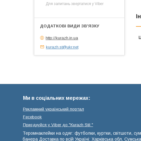
Для запитань звертатися у Viber
І
Ц
http://kurazh.in.ua
kurazh.st@ukr.net
Ми в соціальних мережах:
Рекламний український портал
Fecebook
Приєднуйся у Viber до ⁨"Kurazh Stil "
Теромнаклейки на одяг: футболки, куртки, світшоти, сум
банера Доставка по всій Україні: Харківська обл. Сумськ