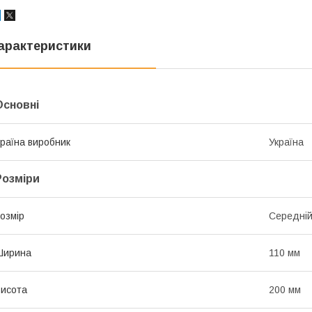
арактеристики
Основні
раїна виробник
Україна
Розміри
озмір
Середні
Ширина
110 мм
исота
200 мм