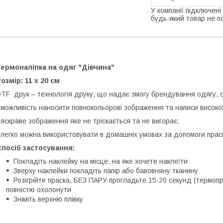
У компанії підключені
будь-який товар не п
ермоналіпка на одяг "Дівчина"
озмір: 11 х 20 см
TF друк – технологія друку, що надає змогу брендування одягу, су
 можливість наносити повнокольорові зображення та написи високої
 яскраве зображення яке не тріскається та не вигорає;
 легко можна використовувати в домашніх умовах за допомоги прас
посіб застосування:
Покладіть наклейку на місце, на яке хочете наклеїти
Зверху наклейки покладіть папір або бавовняну тканину
Розігрійте праска, БЕЗ ПАРУ прогладьте 15-20 секунд (термопр
повністю охолонути
Зніміть верхню плівку