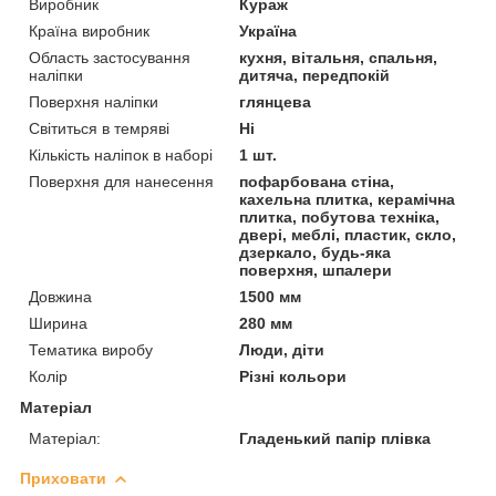
Виробник
Кураж
Країна виробник
Україна
Область застосування
кухня, вітальня, спальня,
наліпки
дитяча, передпокій
Поверхня наліпки
глянцева
Світиться в темряві
Ні
Кількість наліпок в наборі
1 шт.
Поверхня для нанесення
пофарбована стіна,
кахельна плитка, керамічна
плитка, побутова техніка,
двері, меблі, пластик, скло,
дзеркало, будь-яка
поверхня, шпалери
Довжина
1500 мм
Ширина
280 мм
Тематика виробу
Люди, діти
Колір
Різні кольори
Матеріал
Матеріал:
Гладенький папір плівка
Приховати