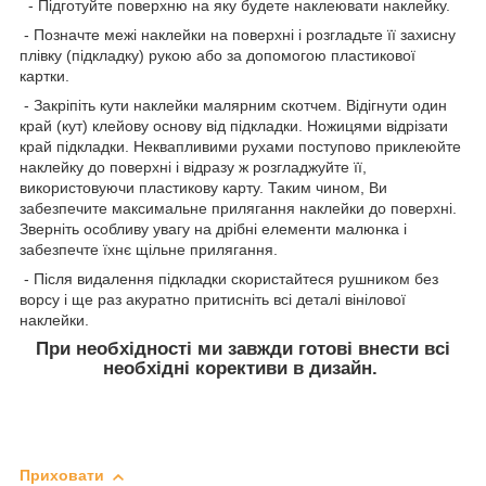
- Підготуйте поверхню на яку будете наклеювати наклейку.
- Позначте межі наклейки на поверхні і розгладьте її захисну
плівку (підкладку) рукою або за допомогою пластикової
картки.
- Закріпіть кути наклейки малярним скотчем. Відігнути один
край (кут) клейову основу від підкладки. Ножицями відрізати
край підкладки. Неквапливими рухами поступово приклеюйте
наклейку до поверхні і відразу ж розгладжуйте її,
використовуючи пластикову карту. Таким чином, Ви
забезпечите максимальне прилягання наклейки до поверхні.
Зверніть особливу увагу на дрібні елементи малюнка і
забезпечте їхнє щільне прилягання.
- Після видалення підкладки скористайтеся рушником без
ворсу і ще раз акуратно притисніть всі деталі вінілової
наклейки.
При необхідності ми завжди готові внести всі
необхідні корективи в дизайн.
Приховати