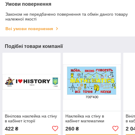
Умови повернення
Законом не передбачено повернення та обмін даного товару
належної якості
Всі умови повернення
Подібні товари компанії
Вінілова наклейка на стіну
Наклейка на стіну в
Віні
в кабінет історії
кабінет математики
в каб
422
260
2 0
₴
₴