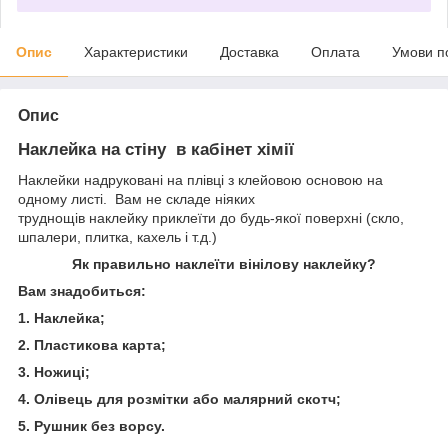
Опис
Характеристики
Доставка
Оплата
Умови п
Опис
Наклейка на стіну в кабінет хімії
Наклейки надруковані на плівці з клейовою основою на
одному листі. Вам не складе ніяких
труднощів наклейку приклеїти до будь-якої поверхні (скло,
шпалери, плитка, кахель і т.д.)
Як правильно наклеїти вінілову наклейку?
Вам знадобиться:
1. Наклейка;
2. Пластикова карта;
3. Ножиці;
4. Олівець для розмітки або малярний скотч;
5. Рушник без ворсу.