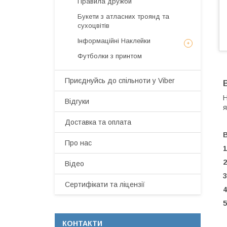
Правила дружби
Букети з атласних троянд та
сухоцвітів
Інформаційні Наклейки
Футболки з принтом
Приєднуйсь до спільноти у Viber
Н
Відгуки
я
Доставка та оплата
Про нас
1
2
Відео
3
Сертифікати та ліцензії
4
5
-
КОНТАКТИ