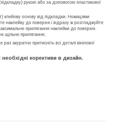
у (підкладку) рукою або за допомогою пластикової
ут) клейову основу від підкладки. Ножицями
те наклейку до поверхні і відразу ж розгладжуйте
максимальне прилягання наклейки до поверхні.
хнє щільне прилягання.
раз акуратно притисніть всі деталі вінілової
 необхідні корективи в дизайн.