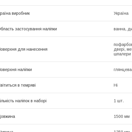
раїна виробник
Україна
бласть застосування наліпки
ванна, д
пофарбов
оверхня для нанесення
двері, ме
шпалери
оверхня наліпки
глянцева
вітиться в темряві
Ні
ількість наліпок в наборі
1 шт.
Довжина
1500 мм