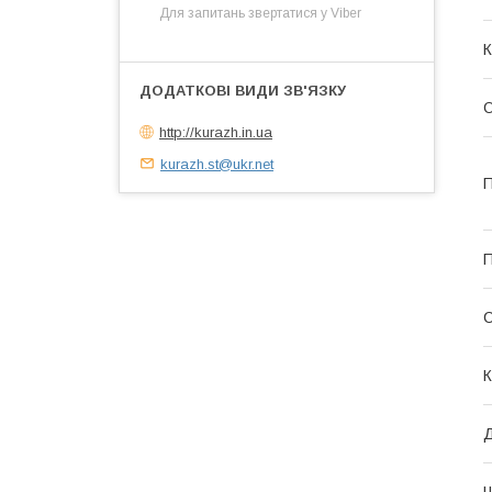
Для запитань звертатися у Viber
К
О
http://kurazh.in.ua
kurazh.st@ukr.net
П
П
С
К