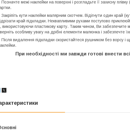
 Позначте межі наклейки на поверхні і розгладьте її захисну плівк
артки.
 Закріпіть кути наклейки малярним скотчем. Відігнути один край (к
ідрізати край підкладки. Неквапливими рухами поступово приклеюй
ї, використовуючи пластикову карту. Таким чином, Ви забезпечите 
верніть особливу увагу на дрібні елементи малюнка і забезпечте ї
 Після видалення підкладки скористайтеся рушником без ворсу і ще 
аклейки.
При необхідності ми завжди готові внести всі
арактеристики
Основні