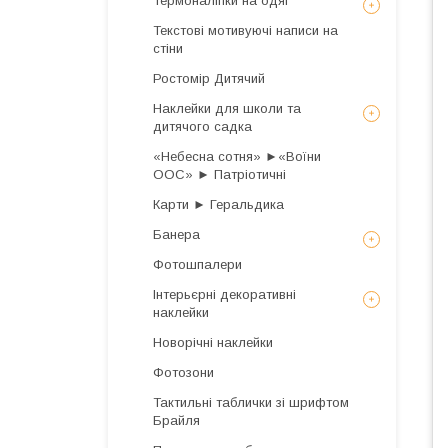
Термоналіпки на одяг
Текстові мотивуючі написи на
стіни
Ростомір Дитячий
Наклейки для школи та
дитячого садка
«Небесна сотня» ►«Воїни
ООС» ► Патріотичні
Карти ► Геральдика
Банера
Фотошпалери
Інтерьєрні декоративні
наклейки
Новорічні наклейки
Фотозони
Тактильні таблички зі шрифтом
Брайля