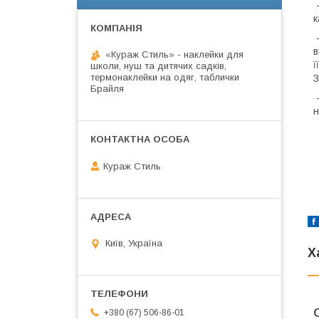
-
к
-
в
«Кураж Стиль» - наклейки для
ї
школи, нуш та дитячих садків,
термонаклейки на одяг, таблички
З
Брайля
-
н
Кураж Стиль
Київ, Україна
Х
+380 (67) 506-86-01