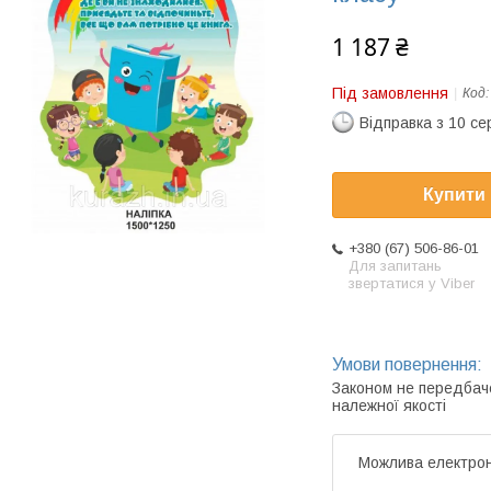
1 187 ₴
Під замовлення
Код
Відправка з 10 се
Купити
+380 (67) 506-86-01
Для запитань
звертатися у Viber
Законом не передбач
належної якості