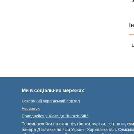
І
Ц
Ми в соціальних мережах:
Рекламний український портал
Fecebook
Приєднуйся у Viber до ⁨"Kurazh Stil "
Теромнаклейки на одяг: футболки, куртки, світшоти, сум
банера Доставка по всій Україні: Харківська обл. Сумськ