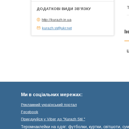
Т
http://kurazh.in.ua
kurazh.st@ukr.net
І
Ц
Ми в соціальних мережах:
Рекламний український портал
Fecebook
Приєднуйся у Viber до ⁨"Kurazh Stil "
Теромнаклейки на одяг: футболки, куртки, світшоти, сум