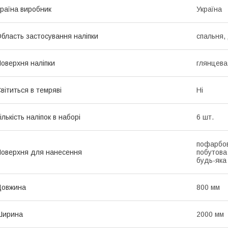
раїна виробник
Україна
бласть застосування наліпки
спальня,
оверхня наліпки
глянцева
вітиться в темряві
Ні
ількість наліпок в наборі
6 шт.
пофарбов
оверхня для нанесення
побутова 
будь-яка
Довжина
800 мм
Ширина
2000 мм