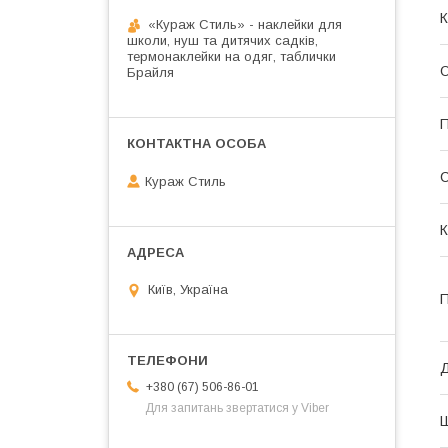
К
«Кураж Стиль» - наклейки для
школи, нуш та дитячих садків,
термонаклейки на одяг, таблички
О
Брайля
П
С
Кураж Стиль
К
Київ, Україна
П
+380 (67) 506-86-01
Для запитань звертатися у Viber