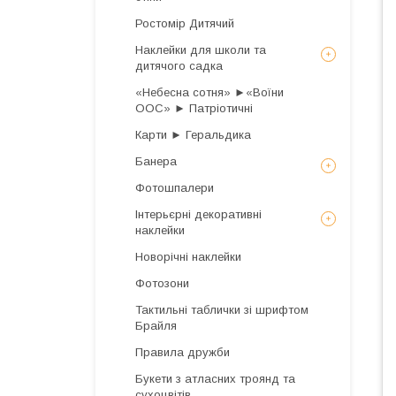
Ростомір Дитячий
Наклейки для школи та
дитячого садка
«Небесна сотня» ►«Воїни
ООС» ► Патріотичні
Карти ► Геральдика
Банера
Фотошпалери
Інтерьєрні декоративні
наклейки
Новорічні наклейки
Фотозони
Тактильні таблички зі шрифтом
Брайля
Правила дружби
Букети з атласних троянд та
сухоцвітів