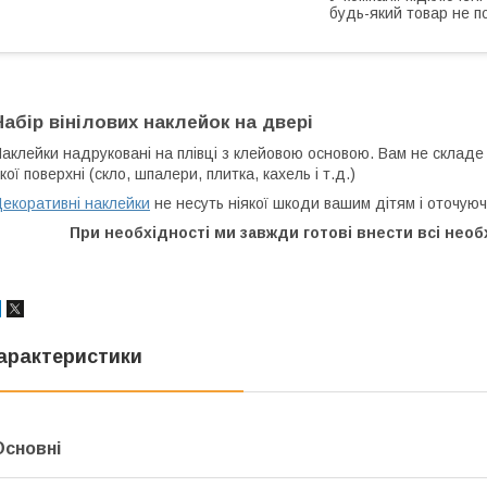
будь-який товар не п
Набір вінілових наклейок на двері
аклейки надруковані на плівці з клейовою основою. Вам не складе
кої поверхні (скло, шпалери, плитка, кахель і т.д.)
екоративні наклейки
не несуть ніякої шкоди вашим дітям і оточуюч
При необхідності ми завжди готові внести всі необх
арактеристики
Основні