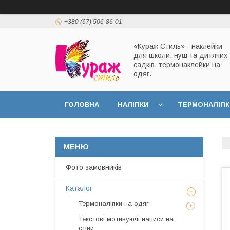
+380 (67) 506-86-01
«Кураж Стиль» - наклейки
для школи, нуш та дитячих
садків, термонаклейки на
одяг.
ГОЛОВНА
НАЛІПКИ
ТЕРМОНАЛІПК
Фото замовників
Каталог
Термоналіпки на одяг
Текстові мотивуючі написи на
стіни