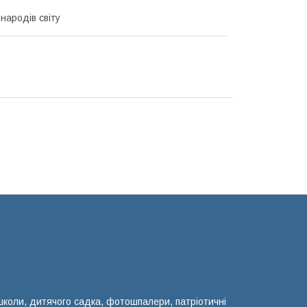
народів світу
 школи, дитячого садка, фотошпалери, патріотичні