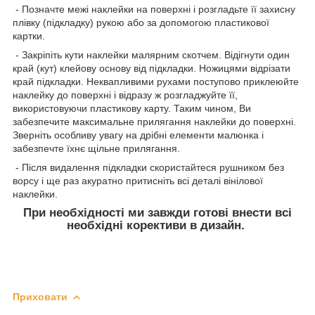
- Позначте межі наклейки на поверхні і розгладьте її захисну
плівку (підкладку) рукою або за допомогою пластикової
картки.
- Закріпіть кути наклейки малярним скотчем. Відігнути один
край (кут) клейову основу від підкладки. Ножицями відрізати
край підкладки. Неквапливими рухами поступово приклеюйте
наклейку до поверхні і відразу ж розгладжуйте її,
використовуючи пластикову карту. Таким чином, Ви
забезпечите максимальне прилягання наклейки до поверхні.
Зверніть особливу увагу на дрібні елементи малюнка і
забезпечте їхнє щільне прилягання.
- Після видалення підкладки скористайтеся рушником без
ворсу і ще раз акуратно притисніть всі деталі вінілової
наклейки.
При необхідності ми завжди готові внести всі
необхідні корективи в дизайн.
Приховати