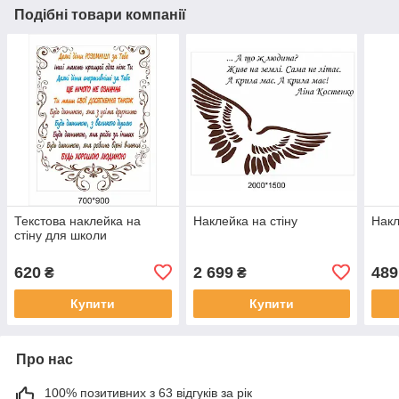
Подібні товари компанії
Текстова наклейка на
Наклейка на стіну
Накл
стіну для школи
620
2 699
489
₴
₴
Купити
Купити
Про нас
100% позитивних з 63 відгуків за рік