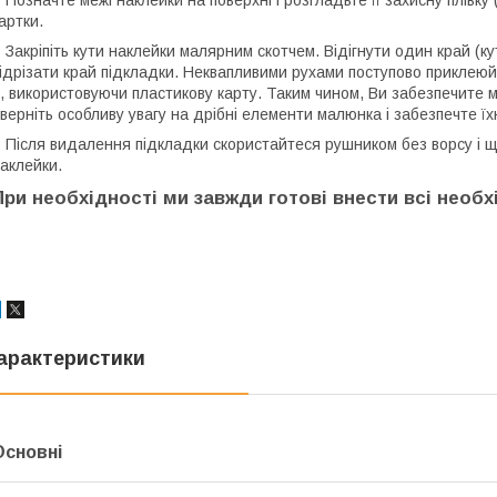
 Позначте межі наклейки на поверхні і розгладьте її захисну плівк
артки.
 Закріпіть кути наклейки малярним скотчем. Відігнути один край (к
ідрізати край підкладки. Неквапливими рухами поступово приклеюй
ї, використовуючи пластикову карту. Таким чином, Ви забезпечите 
верніть особливу увагу на дрібні елементи малюнка і забезпечте ї
 Після видалення підкладки скористайтеся рушником без ворсу і ще 
аклейки.
При необхідності ми завжди готові внести всі необхі
арактеристики
Основні