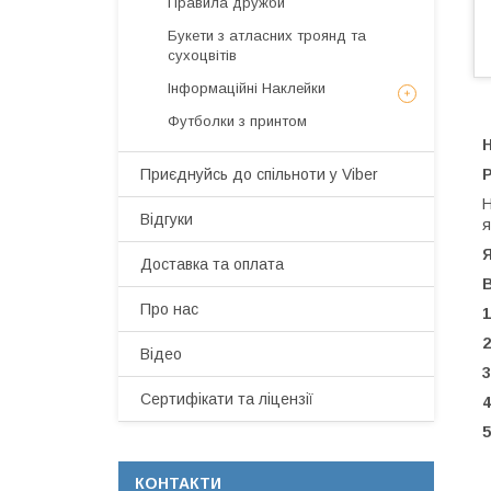
Правила дружби
Букети з атласних троянд та
сухоцвітів
Інформаційні Наклейки
Футболки з принтом
Н
Приєднуйсь до спільноти у Viber
Р
Н
Відгуки
я
Я
Доставка та оплата
Про нас
1
2
Відео
3
Сертифікати та ліцензії
4
5
-
КОНТАКТИ