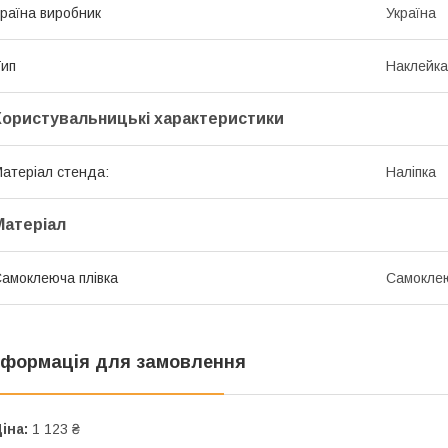
раїна виробник
Україна
ип
Наклейка
Користувальницькі характеристики
атеріал стенда:
Наліпка
Матеріал
амоклеюча плівка
Самоклею
нформація для замовлення
іна:
1 123 ₴