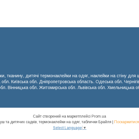
ки, тканину, дитячі термонаклейки на одяг, наклейки на стіну для
а обл. Київська обл. Дніпропетровська область. Одеська обл. Чернігі
обл. Вінницька обл. Житомирська обл. Львівська обл. Хмельницька об
Сайт створений на маркетплейсі
Prom.ua
«Кураж Стиль» - наклейки для школи, нуш та дитячих садків, термонаклейки на одяг, таблички Брайля |
Поскаржитися
Select Language
▼