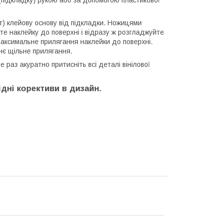
у (підкладку) рукою або за допомогою пластикової
ут) клейову основу від підкладки. Ножицями
те наклейку до поверхні і відразу ж розгладжуйте
максимальне прилягання наклейки до поверхні.
хнє щільне прилягання.
раз акуратно притисніть всі деталі вінілової
дні корективи в дизайн.