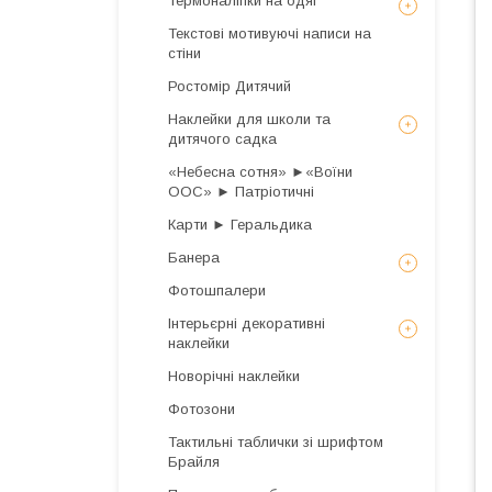
Термоналіпки на одяг
Текстові мотивуючі написи на
стіни
Ростомір Дитячий
Наклейки для школи та
дитячого садка
«Небесна сотня» ►«Воїни
ООС» ► Патріотичні
Карти ► Геральдика
Банера
Фотошпалери
Інтерьєрні декоративні
наклейки
Новорічні наклейки
Фотозони
Тактильні таблички зі шрифтом
Брайля