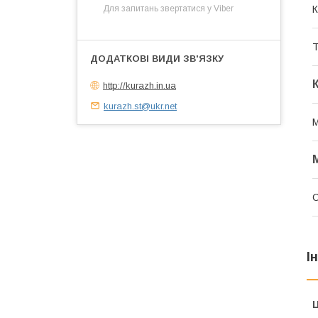
К
Для запитань звертатися у Viber
Т
http://kurazh.in.ua
kurazh.st@ukr.net
М
С
І
Ц