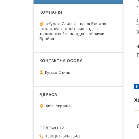
-
к
-
в
«Кураж Стиль» - наклейки для
ї
школи, нуш та дитячих садків,
З
термонаклейки на одяг, таблички
Брайля
-
н
Кураж Стиль
Х
Київ, Україна
+380 (67) 506-86-01