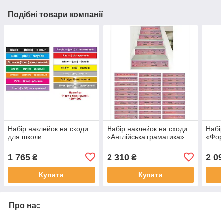
Подібні товари компанії
Набір наклейок на сходи
Набір наклейок на сходи
Набі
для школи
«Англійська граматика»
«Фо
1 765
2 310
2 0
₴
₴
Купити
Купити
Про нас