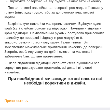
- Підготуйте поверхню на яку будете наклеювати наклейку.
- Позначте межі наклейки на поверхні і розгладьте її захисну
плівку (підкладку) рукою або за допомогою пластикової
картки.
- Закріпіть кути наклейки малярним скотчем. Відігнути один
край (кут) клейову основу від підкладки. Ножицями відрізати
край підкладки. Неквапливими рухами поступово приклеюйте
наклейку до поверхні і відразу ж розгладжуйте її,
використовуючи пластикову карту. Таким чином, Ви
забезпечите максимальне прилягання наклейки до поверхні.
Зверніть особливу увагу на дрібні елементи малюнка і
забезпечте їхнє щільне прилягання.
- Після видалення підкладки скористайтеся рушником без
ворсу і ще раз акуратно притисніть всі деталі вінілової
наклейки.
При необхідності ми завжди готові внести всі
необхідні корективи в дизайн.
Приховати