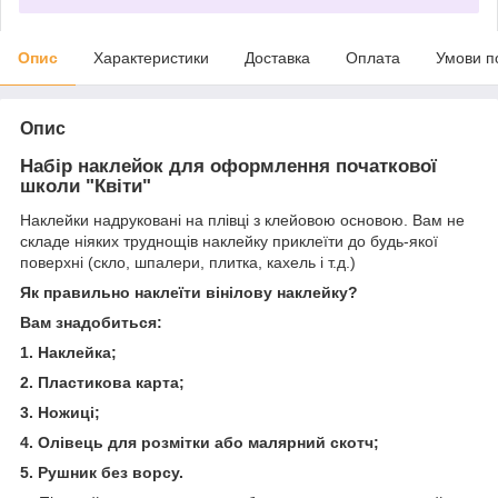
Опис
Характеристики
Доставка
Оплата
Умови п
Опис
Набір наклейок для оформлення початкової
школи "Квіти"
Наклейки надруковані на плівці з клейовою основою. Вам не
складе ніяких труднощів наклейку приклеїти до будь-якої
поверхні (скло, шпалери, плитка, кахель і т.д.)
Як правильно наклеїти вінілову наклейку?
Вам знадобиться:
1. Наклейка;
2. Пластикова карта;
3. Ножиці;
4. Олівець для розмітки або малярний скотч;
5. Рушник без ворсу.