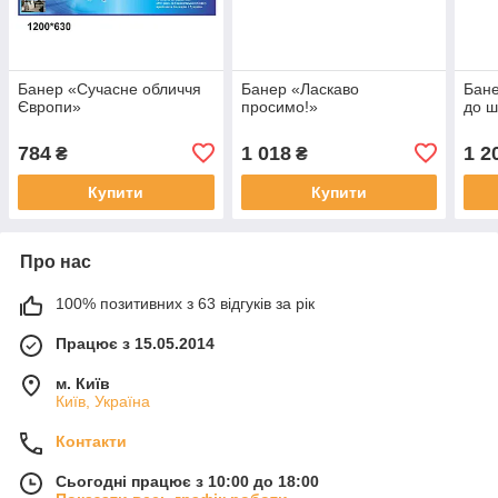
Банер «Сучасне обличчя
Банер «Ласкаво
Бане
Європи»
просимо!»
до ш
784
1 018
1 2
₴
₴
Купити
Купити
Про нас
100% позитивних з 63 відгуків за рік
Працює з 15.05.2014
м. Київ
Київ, Україна
Контакти
Сьогодні працює з 10:00 до 18:00