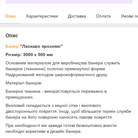
Опис
Характеристики
Доставка
Оплата
Умови п
Опис
Банер
"Ласкаво просимо"
Розмір: 3000
х 500 мм
Основним матеріалом для виробництва банера служить
банерне (тканинне) полотно прямокутної форми.
Надрукований методом широкоформатного друку.
Матеріал банерів:
Банерна тканина - використовується переважно в
приміщеннях.
Вініловий складається з міцної сітки і вінілового
двостороннього покриття. Іноді, щоб збільшити термін служби
банера на його поверхню наносять лакове покриття.
При необхідності ми завжди готові безкоштовно внести
необхідні корективи в дизайн банера: