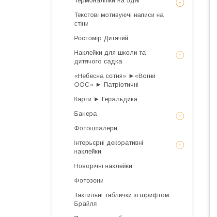
Термоналіпки на одяг
Текстові мотивуючі написи на
стіни
Ростомір Дитячий
Наклейки для школи та
дитячого садка
«Небесна сотня» ►«Воїни
ООС» ► Патріотичні
Карти ► Геральдика
Банера
Фотошпалери
Інтерьєрні декоративні
наклейки
Новорічні наклейки
Фотозони
Тактильні таблички зі шрифтом
Брайля