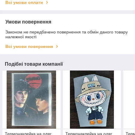
Всі умови оплати
Умови повернення
Законом не передбачено повернення та обмін даного товару
належної якості
Всі умови повернення
Подібні товари компанії
Термонаклейка на одяг
Термонаклейка на одяг
Терм