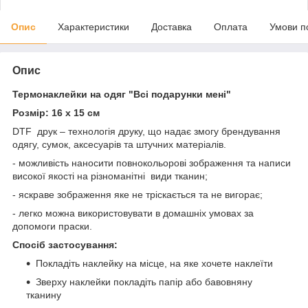
Опис
Характеристики
Доставка
Оплата
Умови п
Опис
Термонаклейки на одяг "Всі подарунки мені"
Розмір: 16 х 15 см
DTF друк – технологія друку, що надає змогу брендування
одягу, сумок, аксесуарів та штучних матеріалів.
- можливість наносити повнокольорові зображення та написи
високої якості на різноманітні види тканин;
- яскраве зображення яке не тріскається та не вигорає;
- легко можна використовувати в домашніх умовах за
допомоги праски.
Спосіб застосування:
Покладіть наклейку на місце, на яке хочете наклеїти
Зверху наклейки покладіть папір або бавовняну
тканину