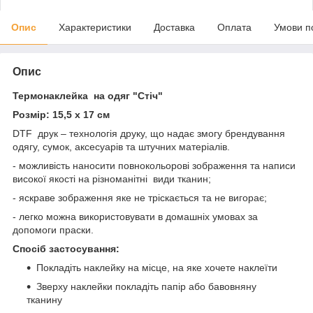
Опис
Характеристики
Доставка
Оплата
Умови п
Опис
Термонаклейка на одяг "Стіч"
Розмір: 15,5 х 17 см
DTF друк – технологія друку, що надає змогу брендування
одягу, сумок, аксесуарів та штучних матеріалів.
- можливість наносити повнокольорові зображення та написи
високої якості на різноманітні види тканин;
- яскраве зображення яке не тріскається та не вигорає;
- легко можна використовувати в домашніх умовах за
допомоги праски.
Спосіб застосування:
Покладіть наклейку на місце, на яке хочете наклеїти
Зверху наклейки покладіть папір або бавовняну
тканину