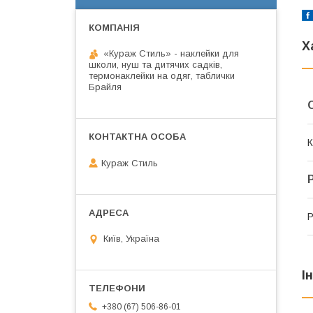
Х
«Кураж Стиль» - наклейки для
школи, нуш та дитячих садків,
термонаклейки на одяг, таблички
Брайля
К
Кураж Стиль
Р
Київ, Україна
І
+380 (67) 506-86-01