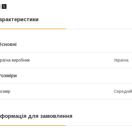
арактеристики
Основні
раїна виробник
Україна
Розміри
озмір
Середні
нформація для замовлення