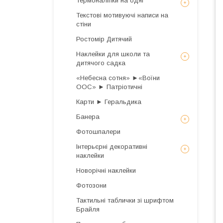
Термоналіпки на одяг
Текстові мотивуючі написи на
стіни
Ростомір Дитячий
Наклейки для школи та
дитячого садка
«Небесна сотня» ►«Воїни
ООС» ► Патріотичні
Карти ► Геральдика
Банера
Фотошпалери
Інтерьєрні декоративні
наклейки
Новорічні наклейки
Фотозони
Тактильні таблички зі шрифтом
Брайля