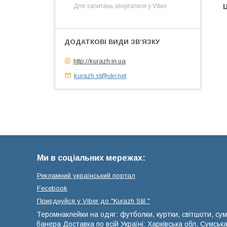
Ц
Для запитань звертатися у Viber
http://kurazh.in.ua
kurazh.st@ukr.net
Ми в соціальних мережах:
Рекламний український портал
Fecebook
Приєднуйся у Viber до ⁨"Kurazh Stil "
Теромнаклейки на одяг: футболки, куртки, світшоти, сум
банера Доставка по всій Україні: Харківська обл. Сумськ