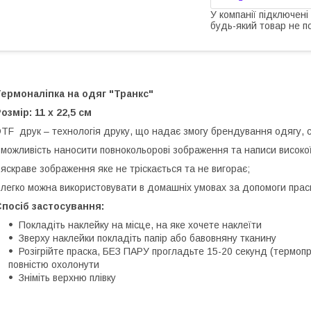
У компанії підключені
будь-який товар не п
ермоналіпка на одяг "Транкс"
озмір: 11 х 22,5 см
TF друк – технологія друку, що надає змогу брендування одягу, су
 можливість наносити повнокольорові зображення та написи високої
 яскраве зображення яке не тріскається та не вигорає;
 легко можна використовувати в домашніх умовах за допомоги прас
посіб застосування:
Покладіть наклейку на місце, на яке хочете наклеїти
Зверху наклейки покладіть папір або бавовняну тканину
Розігрійте праска, БЕЗ ПАРУ прогладьте 15-20 секунд (термопр
повністю охолонути
Зніміть верхню плівку