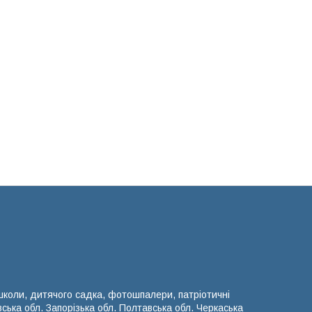
 школи, дитячого садка, фотошпалери, патріотичні
вська обл. Запорізька обл. Полтавська обл. Черкаська