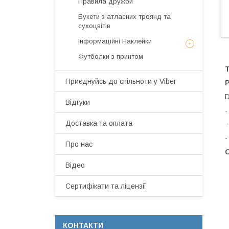
Правила дружби
Букети з атласних троянд та
сухоцвітів
Інформаційні Наклейки
Футболки з принтом
Т
Приєднуйсь до спільноти у Viber
Р
D
Відгуки
-
Доставка та оплата
-
-
Про нас
С
Відео
Сертифікати та ліцензії
КОНТАКТИ