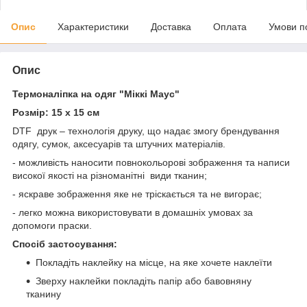
Опис
Характеристики
Доставка
Оплата
Умови п
Опис
Термоналіпка на одяг "Міккі Маус"
Розмір: 15 х 15 см
DTF друк – технологія друку, що надає змогу брендування
одягу, сумок, аксесуарів та штучних матеріалів.
- можливість наносити повнокольорові зображення та написи
високої якості на різноманітні види тканин;
- яскраве зображення яке не тріскається та не вигорає;
- легко можна використовувати в домашніх умовах за
допомоги праски.
Спосіб застосування:
Покладіть наклейку на місце, на яке хочете наклеїти
Зверху наклейки покладіть папір або бавовняну
тканину