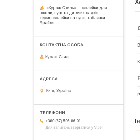
Х
«Кураж Стиль» - наклейки для
школи, нуш та дитячих садків,
термонаклейки на одяг, таблички
Брайля
В
Кураж Стиль
К
Київ, Україна
Р
І
+380 (67) 506-86-01
Для запитань звертатися у Viber