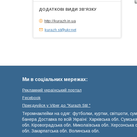
Ц
http://kurazh.in.ua
kurazh.st@ukr.net
Ми в соціальних мережах:
Рекламний український портал
Fecebook
Приєднуйся у Viber до ⁨"Kurazh Stil "
Теромнаклейки на одяг: футболки, куртки, світшоти, сум
банера Доставка по всій Україні: Харківська обл. Сумськ
обл. Кіровоградська обл. Миколаївська обл. Херсонська 
обл. Закарпатська обл. Волинська обл.