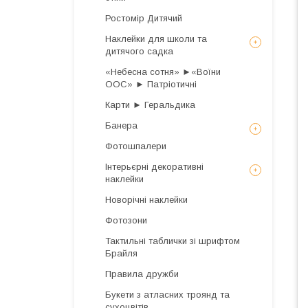
Ростомір Дитячий
Наклейки для школи та
дитячого садка
«Небесна сотня» ►«Воїни
ООС» ► Патріотичні
Карти ► Геральдика
Банера
Фотошпалери
Інтерьєрні декоративні
наклейки
Новорічні наклейки
Фотозони
Тактильні таблички зі шрифтом
Брайля
Правила дружби
Букети з атласних троянд та
сухоцвітів