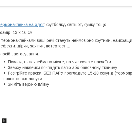
ермонаклейка на одяг
: футболку, світшот, сумку тощо.
озмір: 13 х 16 см
 термонаклейками ваші речі стануть неймовірно крутими, найкращий
ефекти: дірки, зачіпки, потертості...
посіб застосування:
Покладіть наклейку на місце, на яке хочете наклеїти
Зверху наклейки покладіть папір або бавовняну тканину
Розігрійте праска, БЕЗ ПАРУ прогладьте 15-20 секунд (термопр
повністю охолонути
Зніміть верхню плівку