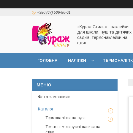
+380 (67) 506-86-01
«Кураж Стиль» - наклейки
для школи, нуш та дитячих
садків, термонаклейки на
одяг.
ГОЛОВНА
НАЛІПКИ
ТЕРМОНАЛІПК
Фото замовників
Каталог
Термоналіпки на одяг
Текстові мотивуючі написи на
стіни