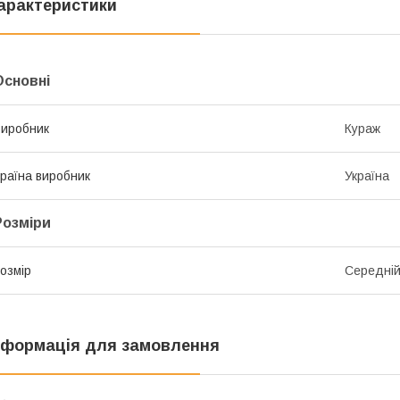
арактеристики
Основні
иробник
Кураж
раїна виробник
Україна
Розміри
озмір
Середні
нформація для замовлення