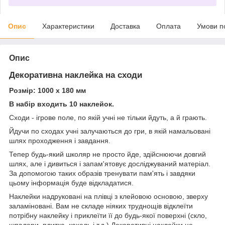
Опис
Характеристики
Доставка
Оплата
Умови п
Опис
Декоративна наклейка на сходи
Розмір: 1000 х 180 мм
В набір входить 10 наклейок.
Сходи - ігрове поле, по якій учні не тільки йдуть, а й грають.
Йдучи по сходах учні залучаються до гри, в якій намальовані
шлях проходження і завдання.
Тепер будь-який школяр не просто йде, здійснюючи довгий
шлях, але і дивиться і запам'ятовує досліджуваний матеріал.
За допомогою таких образів тренувати пам'ять і завдяки
цьому інформація буде відкладатися.
Наклейки надруковані на плівці з клейовою основою, зверху
заламіновані. Вам не складе ніяких труднощів відклеїти
потрібну наклейку і приклеїти її до будь-якої поверхні (скло,
шпалери, плитка, кахель і т.д.) Декоративні наклейки не